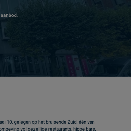
 aanbod.
aai 10, gelegen op het bruisende Zuid, één van
omgeving vol gezellige restaurants, hippe bars,