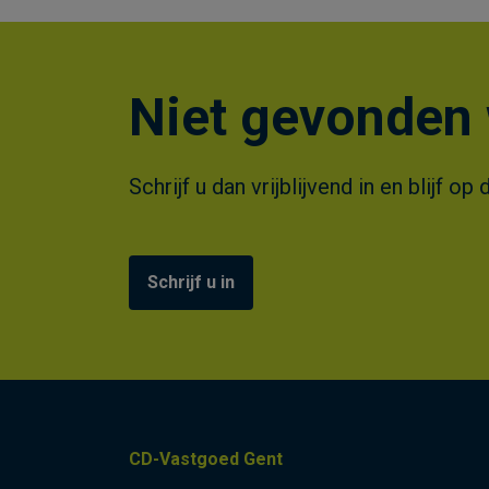
Niet gevonden 
Schrijf u dan vrijblijvend in en blijf
Schrijf u in
CD-Vastgoed Gent