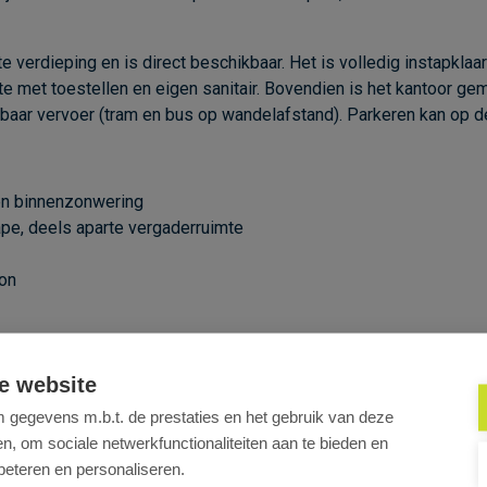
e verdieping en is direct beschikbaar. Het is volledig instapklaa
te met toestellen en eigen sanitair. Bovendien is het kantoor ge
enbaar vervoer (tram en bus op wandelafstand). Parkeren kan op d
en binnenzonwering
ape, deels aparte vergaderruimte
oon
e website
gegevens m.b.t. de prestaties en het gebruik van deze
, om sociale netwerkfunctionaliteiten aan te bieden en
beteren en personaliseren.