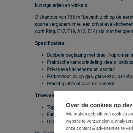
kunstgalerijen en winkels.
Dit kantoor van 166 m² bevindt zich op de eerst
aparte vergaderruimte, een privatieve kitchenet
oprit Ring, E17, E19, A12, E34) als met het op
Specificaties:
Dubbele beglazing met draai-/kipramen 
Praktische kantoorindeling: deels landsc
Privatieve kitchenette en sanitair
Parketvloer, cv op gas, glasvezel, parlof
Prachtig uitzicht over de Schelde
Troeven:
Over de cookies op dez
Toplocatie op het Zuid
We maken gebruik van cookies om 
Functionele indeling
website te verzamelen & analyseren
Direct beschikbaar
onze content & advertenties te ver