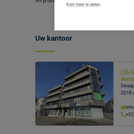
Wil jij deze unieke werkplek huren? Neem cont
Kom meer te weten
Uw kantoor
CD-
Antw
Desgui
2018 
inf
+32