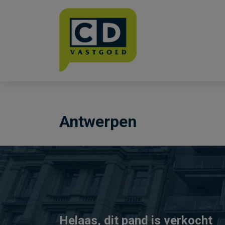
Menu overslaan en naar de inhoud gaan
Antwerpen
Helaas, dit pand is verkocht