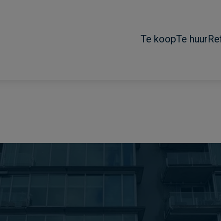
Te koop
Te huur
Re