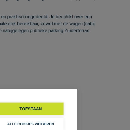
r en praktisch ingedeeld. Je beschikt over een
makkelijk bereikbaar, zowel met de wagen (nabij
e nabijgelegen publieke parking Zuiderterras.
TOESTAAN
ALLE COOKIES WEIGEREN