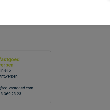
act op via 03/369.23.23 of
info@cd-vastgoed.com
.
Vastgoed
erpen
nlei 6
Antwerpen
o@cd-vastgoed.com
 3 369 23 23