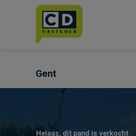
Menu overslaan en naar de inhoud gaan
Gent
Helaas, dit pand is verkocht