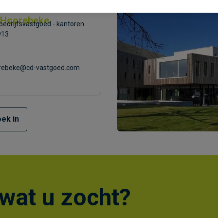
 Hoorebeke
 bedrijfsvastgoed - kantoren
913
orebeke@cd-vastgoed.com
ek in
wat u zocht?