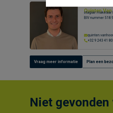
Quinten Van
stagiair makelaar
BIV nummer 518.
quinten.vanho
+32 9 243 41 80
Vraag meer informatie
Plan een bezo
Niet gevonden 