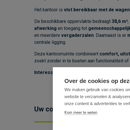
Het kantoor is
vlot bereikbaar met de wagen
De beschikbare oppervlakte bedraagt
38,6 m²
,
afwerking
en toegang tot
gemeenschappelijke
en meerdere
vergaderzalen
. Daarnaast is er
m
centrale ligging.
Deze kantoorruimte combineert
comfort, uits
zoekt zonder in te boeten aan functionaliteit of
Interesse? Contacteer ons voor bijkomende
Over de cookies op dez
We maken gebruik van cookies om 
website te verzamelen & analyseren
onze content & advertenties te ver
Uw contactpersoon
Kom meer te weten