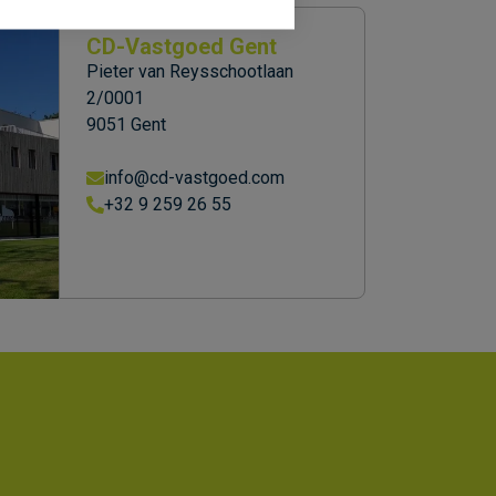
CD-Vastgoed Gent
Pieter van Reysschootlaan
2/0001
9051 Gent
info@cd-vastgoed.com
+32 9 259 26 55