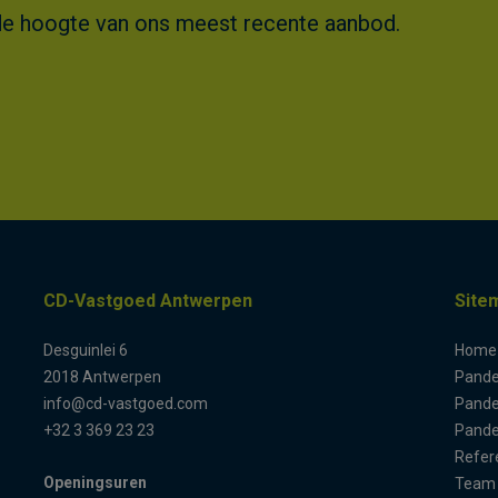
 op de hoogte van ons meest recente aanbod.
CD-Vastgoed Antwerpen
Site
Desguinlei 6
Home
2018 Antwerpen
Pand
info@cd-vastgoed.com
Pande
+32 3 369 23 23
Pande
Refer
Openingsuren
Team