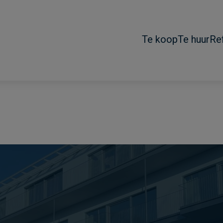
Te koop
Te huur
Re