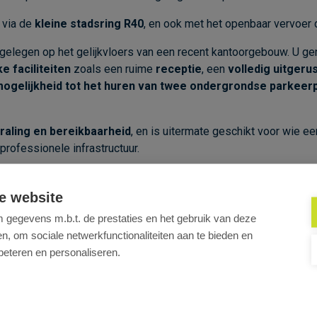
via de
kleine stadsring R40
, en ook met het openbaar vervoer 
 gelegen op het gelijkvloers van een recent kantoorgebouw. U ge
 faciliteiten
zoals een ruime
receptie
, een
volledig uitgeru
ogelijkheid tot het huren van twee ondergrondse parkeer
traling en bereikbaarheid
, en is uitermate geschikt voor wie e
 professionele infrastructuur.
 informatie of een bezoek ter plaatse.
e website
gegevens m.b.t. de prestaties en het gebruik van deze
, om sociale netwerkfunctionaliteiten aan te bieden en
beteren en personaliseren.
Uw kantoor