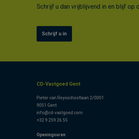
Schrijf u dan vrijblijvend in en blijf
Schrijf u in
CD-Vastgoed Gent
Pieter van Reysschootlaan 2/0001
9051 Gent
info@cd-vastgoed.com
+32 9 259 26 55
Openingsuren