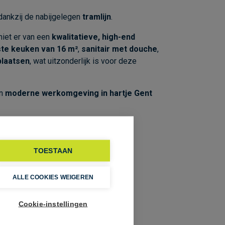
dankzij de nabijgelegen
tramlijn
.
niet er van een
kwalitatieve, high-end
ste keuken van 16 m²
,
sanitair met douche
,
plaatsen
, wat uitzonderlijk is voor deze
en
moderne werkomgeving in hartje Gent
TOESTAAN
ALLE COOKIES WEIGEREN
Cookie-instellingen