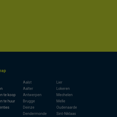
map
Aalst
Lier
en
Aalter
Lokeren
n te koop
Antwerpen
Mechelen
n te huur
Brugge
Melle
enties
Deinze
Oudenaarde
Dendermonde
Sint-Niklaas