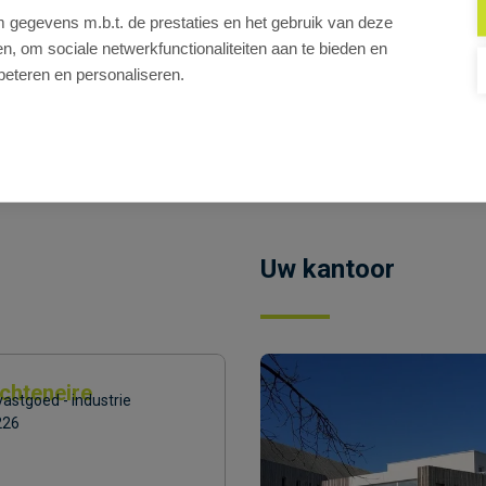
erd
gegevens m.b.t. de prestaties en het gebruik van deze
f parking
, om sociale netwerkfunctionaliteiten aan te bieden en
beteren en personaliseren.
oor jouw B2B-activiteit?
naar info@cd-vastgoed.com voor meer informatie of een bezoek t
Uw kantoor
chteneire
astgoed - industrie
226