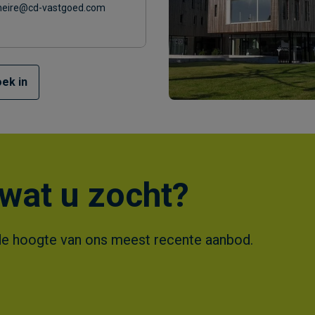
neire@cd-vastgoed.com
ek in
wat u zocht?
 op de hoogte van ons meest recente aanbod.