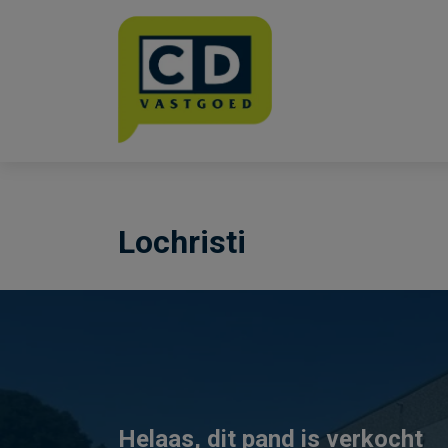
Menu overslaan en naar de inhoud gaan
Lochristi
Helaas, dit pand is verkocht