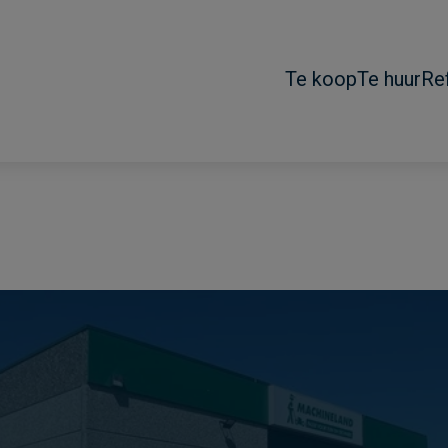
Te koop
Te huur
Re