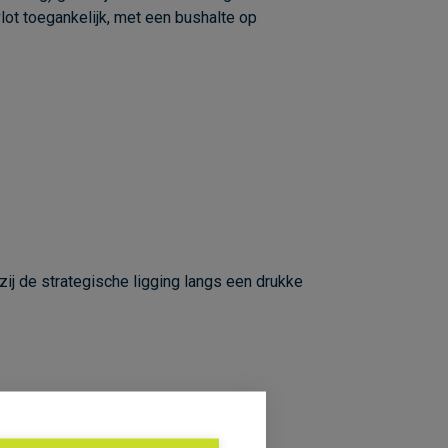
lot toegankelijk, met een bushalte op
ij de strategische ligging langs een drukke