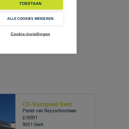
TOESTAAN
ALLE COOKIES WEIGEREN
er plaatse.
Cookie-instellingen
CD-Vastgoed Gent
Pieter van Reysschootlaan
2/0001
9051 Gent