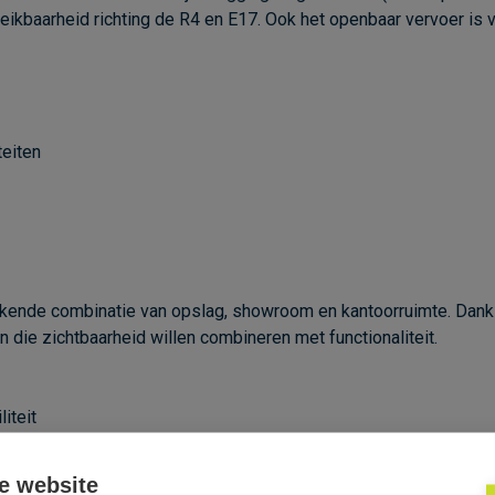
ikbaarheid richting de R4 en E17. Ook het openbaar vervoer is v
eiten
ekende combinatie van opslag, showroom en kantoorruimte. Dankz
n die zichtbaarheid willen combineren met functionaliteit.
iteit
e website