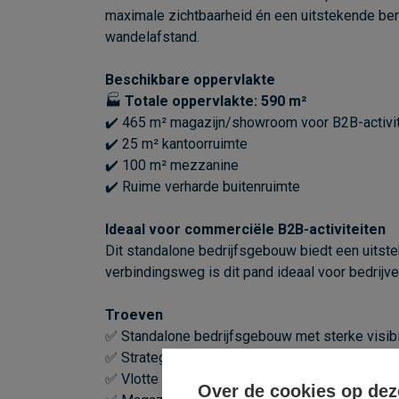
maximale zichtbaarheid én een uitstekende bere
wandelafstand.
Beschikbare oppervlakte
🏭
Totale oppervlakte: 590 m²
✔️ 465 m² magazijn/showroom voor B2B-activit
✔️ 25 m² kantoorruimte
✔️ 100 m² mezzanine
✔️ Ruime verharde buitenruimte
Ideaal voor commerciële B2B-activiteiten
Dit standalone bedrijfsgebouw biedt een uitst
verbindingsweg is dit pand ideaal voor bedrijve
Troeven
✅ Standalone bedrijfsgebouw met sterke visibil
✅ Strategische ligging langs de N70
✅ Vlotte verbinding naar R4 en E17
Over de cookies op dez