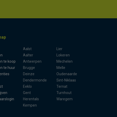
map
Aalst
Lier
en
Aalter
Lokeren
n te koop
Antwerpen
Mechelen
n te huur
Brugge
Melle
enties
Deinze
Oudenaarde
Dendermonde
Sint-Niklaas
ct
Eeklo
Ternat
ijven
Gent
Turnhout
aarslogin
Herentals
Waregem
Kempen