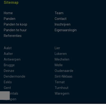
Sitemap
Home
Team
Panden
Contact
Panden te koop
Inschrijven
Panden te huur
Eigenaarslogin
Referenties
Aalst
Lier
Aalter
Lokeren
Antwerpen
Mechelen
Brugge
Melle
Deinze
Oudenaarde
Dendermonde
Sint-Niklaas
Eeklo
Ternat
Gent
Turnhout
Herentals
Waregem
Kempen