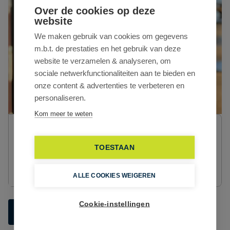
Over de cookies op deze
website
We maken gebruik van cookies om gegevens
m.b.t. de prestaties en het gebruik van deze
website te verzamelen & analyseren, om
sociale netwerkfunctionaliteiten aan te bieden en
onze content & advertenties te verbeteren en
personaliseren.
Kom meer te weten
Lucas De Guchteneire
makelaar bedrijfsvastgoed - industrie
BIV nummer 516.226
TOESTAAN
lucas.deguchteneire@cd-vastgoed.com
+32 9 243 41 86
ALLE COOKIES WEIGEREN
Cookie-instellingen
Vraag meer informatie
Plan een bezoek in