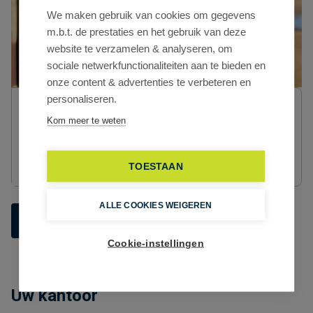
We maken gebruik van cookies om gegevens
m.b.t. de prestaties en het gebruik van deze
website te verzamelen & analyseren, om
sociale netwerkfunctionaliteiten aan te bieden en
onze content & advertenties te verbeteren en
personaliseren.
Lucas De Guchteneire
makelaar bedrijfsvastgoed - industrie
Kom meer te weten
BIV nummer 516.226
lucas.deguchteneire@cd-vastgoed.com
+32 9 243 41 86
TOESTAAN
ALLE COOKIES WEIGEREN
Vraag meer informatie
Plan een bezoek in
Cookie-instellingen
Uw kantoor