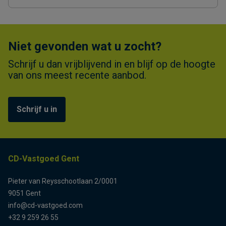
Niet gevonden wat u zocht?
Schrijf u dan vrijblijvend in en blijf op de hoogte
van ons meest recente aanbod.
Schrijf u in
CD-Vastgoed Gent
Pieter van Reysschootlaan 2/0001
9051 Gent
info@cd-vastgoed.com
+32 9 259 26 55