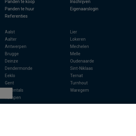
Panden te koop
Inschrijven
Panden te huur
Eigenaarslogin
Referenties
Aalst
Lier
Aalter
Lokeren
Antwerpen
Mechelen
Brugge
Melle
Deinze
Oudenaarde
Dendermonde
Sint-Niklaas
Eeklo
Ternat
Gent
Turnhout
Herentals
Waregem
Kempen
Terug naar boven