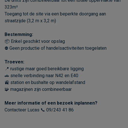
De units zijn combineerbaar tot een totale oppervlakte van
323m²
Toegang tot de site via een beperkte doorgang aan
straatzijde (3,2 m x 3,2 m)
Bestemming:
📦 Enkel geschikt voor opslag
⛔ Geen productie of handelsactiviteiten toegelaten
Troeven:
📍 rustige maar goed bereikbare ligging
🚗 snelle verbinding naar N42 en E40
🚉 station en bushalte op wandelafstand
🧩 magazijnen zijn combineerbaar
Meer informatie of een bezoek inplannen?
Contacteer Lucas 📞 09/243 41 86