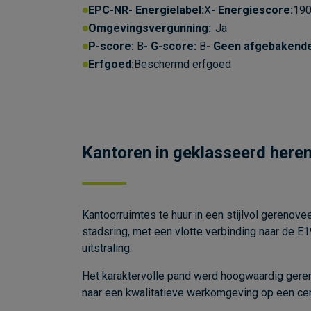
EPC-NR
Energielabel:
X
Energiescore:
190
Omgevingsvergunning:
Ja
P-score:
B
G-score:
B
Geen afgebakend
Erfgoed:
Beschermd erfgoed
Kantoren in geklasseerd heren
Kantoorruimtes te huur in een stijlvol gerenove
stadsring, met een vlotte verbinding naar de 
uitstraling.
Het karaktervolle pand werd hoogwaardig geren
naar een kwalitatieve werkomgeving op een cent