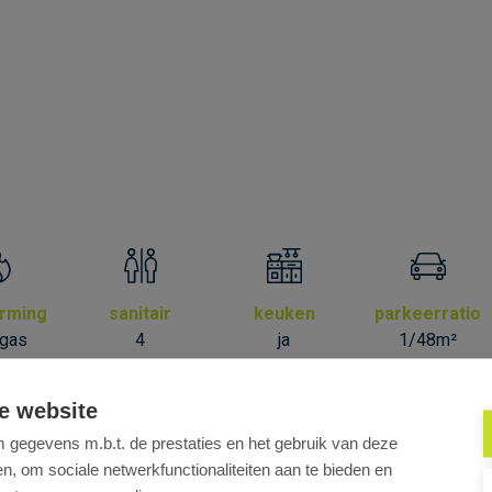
rming
sanitair
keuken
parkeerratio
dgas
4
ja
1/48m²
dubbele beglazing
inbouw tl-armaturen
databekabeling, 
e website
putervloer
sanitair h/d privatief
kitchenette
cv op gas
gegevens m.b.t. de prestaties en het gebruik van deze
ngscontrole met badges/codeklavier, videofoon
gebruik gem
, om sociale netwerkfunctionaliteiten aan te bieden en
lling