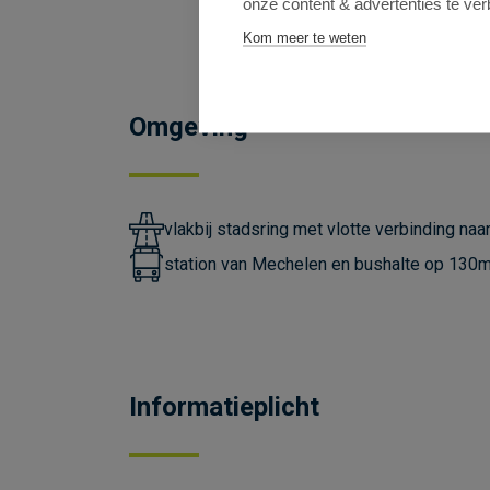
onze content & advertenties te ver
Kom meer te weten
Omgeving
vlakbij stadsring met vlotte verbinding na
station van Mechelen en bushalte op 130
Informatieplicht