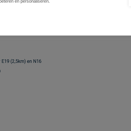
beteren en personaliseren.
ar E19 (2,5km) en N16
m