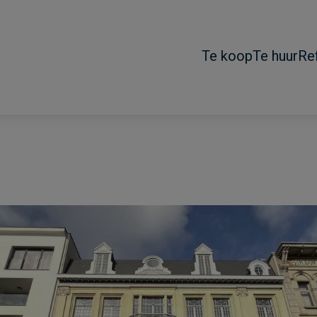
Te koop
Te huur
Re