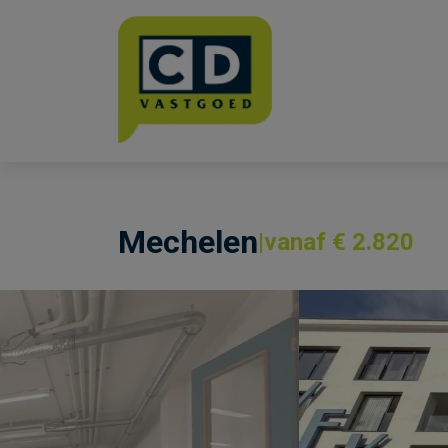
Menu overslaan en naar de inhoud gaan
Mechelen
vanaf € 2.820