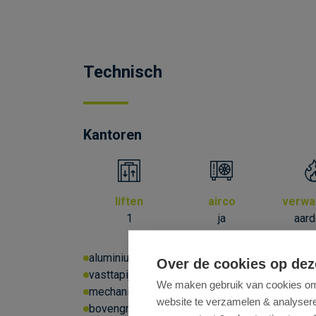
Technisch
Kantoren
liften
airco
verwa
1
ja
aar
aluminium schrijnwerk, opengaande ramen
Over de cookies op dez
vasttapijt/tapijttegels, verhoogde vloer / com
We maken gebruik van cookies om 
mechanische ventilatie
brandalarm, toega
website te verzamelen & analyseren
bovengrondse parking met laadpaal, fietsensta