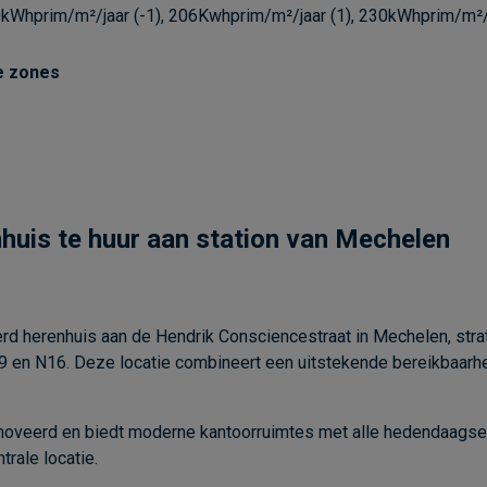
kWhprim/m²/jaar (-1), 206Kwhprim/m²/jaar (1), 230kWhprim/m²/j
e zones
huis te huur aan station van Mechelen
erd herenhuis aan de Hendrik Consciencestraat in Mechelen, strat
E19 en N16. Deze locatie combineert een uitstekende bereikbaar
oveerd en biedt moderne kantoorruimtes met alle hedendaagse co
rale locatie.