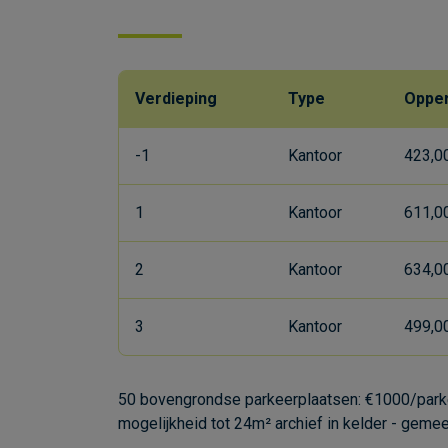
Verdieping
Type
Opper
-1
Kantoor
423,0
1
Kantoor
611,0
2
Kantoor
634,0
3
Kantoor
499,0
50 bovengrondse parkeerplaatsen: €1000/parke
mogelijkheid tot 24m² archief in kelder - gemee