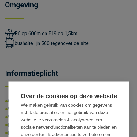
Omgeving
R6 op 600m en E19 op 1,5km
bushalte lijn 500 tegenover de site
Informatieplicht
Over de cookies op deze website
Omgevingsvergunning:
Ja
We maken gebruik van cookies om gegevens
Voorkooprecht:
Ja
m.b.t. de prestaties en het gebruik van deze
Verkavelingsvergunning:
Neen
website te verzamelen & analyseren, om
Maatregelenregister:
Neen
sociale netwerkfunctionaliteiten aan te bieden en
Bestemming:
onze content & advertenties te verbeteren en