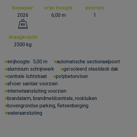
bouwjaar
vrije hoogte
poorten
2026
6,00 m
1
draagkracht
2500 kg
inrijhoogte:
5,00 m
automatische sectionaalpoort
aluminium schrijnwerk
geïsoleerd steeldeck dak
centrale lichtstraat
polybetonvloer
afvoer sanitair voorzien
internetaansluiting voorzien
brandalarm, brandmeldcentrale, rookluiken
bovengrondse parking, fietsenberging
wateraansluiting