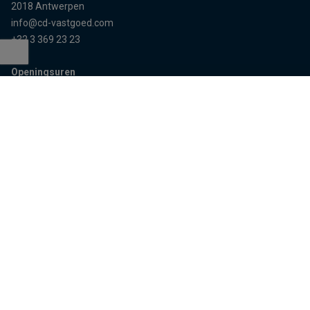
2018 Antwerpen
info@cd-vastgoed.com
+32 3 369 23 23
Openingsuren
Terug naar boven
Enkel op afspraak
Sitemap
Home
Team
Panden
Contact
Panden te koop
Inschrijven
Panden te huur
Eigenaarslogin
Referenties
Aalst
Lier
Aalter
Lokeren
Antwerpen
Mechelen
Brugge
Melle
Deinze
Oudenaarde