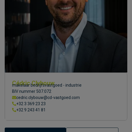
Cédric Clybouw
makelaar bedrijfsvastgoed - industrie
BIV nummer 507.072
cedric.clybouw@cd-vastgoed.com
+32 3 369 23 23
+32 9 243 41 81