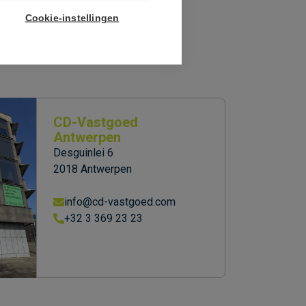
Cookie-instellingen
CD-Vastgoed
Antwerpen
Desguinlei 6
2018 Antwerpen
info@cd-vastgoed.com
+32 3 369 23 23