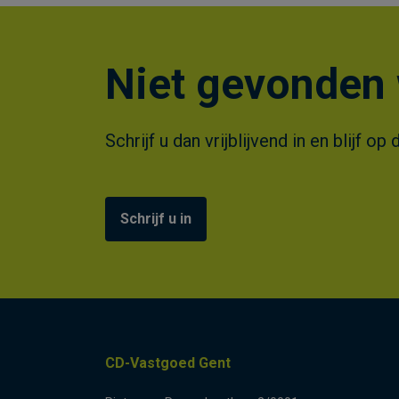
Niet gevonden 
Schrijf u dan vrijblijvend in en blijf
Schrijf u in
CD-Vastgoed Gent