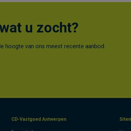
wat u zocht?
 op de hoogte van ons meest recente aanbod.
CD-Vastgoed Antwerpen
Site