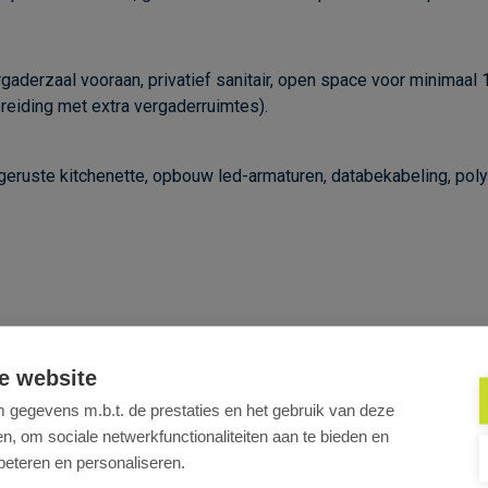
rgaderzaal vooraan, privatief sanitair, open space voor minimaa
breiding met extra vergaderruimtes).
tgeruste kitchenette, opbouw led-armaturen, databekabeling, pol
e website
 met uitstraling in hartje Antwerpen-Zuid?
gegevens m.b.t. de prestaties en het gebruik van deze
3
of
info@cd-vastgoed.com
voor meer informatie of een be
, om sociale netwerkfunctionaliteiten aan te bieden en
beteren en personaliseren.