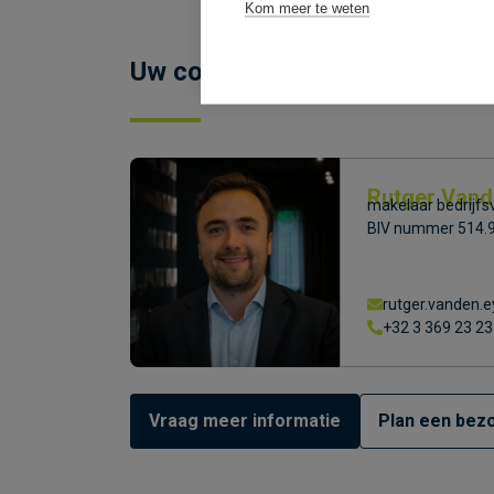
Kom meer te weten
Uw contactpersoon
Rutger Vand
makelaar bedrijfs
BIV nummer 514.
rutger.vanden
+32 3 369 23 23
Vraag meer informatie
Plan een bezo