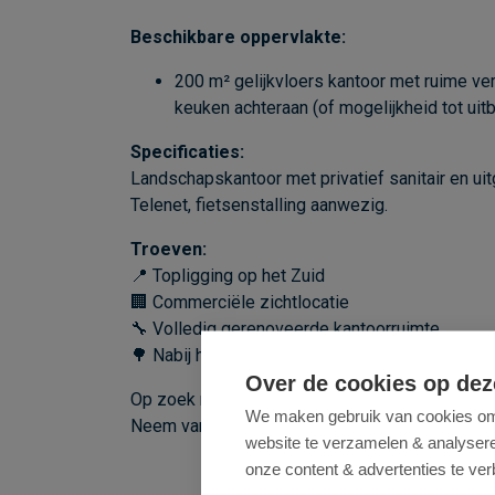
Beschikbare oppervlakte:
200 m² gelijkvloers kantoor met ruime ve
keuken achteraan (of mogelijkheid tot uit
Specificaties:
Landschapskantoor met privatief sanitair en ui
Telenet, fietsenstalling aanwezig.
Troeven:
📍 Topligging op het Zuid
🏢 Commerciële zichtlocatie
🔧 Volledig gerenoveerde kantoorruimte
🌳 Nabij het Zuidpark
Over de cookies op dez
Op zoek naar een modern en instapklaar kantoor
We maken gebruik van cookies om 
Neem vandaag nog contact op via
03/369.23.2
website te verzamelen & analyseren
onze content & advertenties te ver