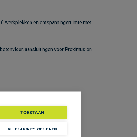
l 16 werkplekken en ontspanningsruimte met
ybetonvloer, aansluitingen voor Proximus en
TOESTAAN
zoek.
ALLE COOKIES WEIGEREN