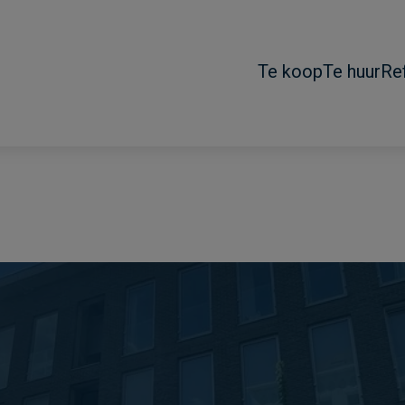
Te koop
Te huur
Re