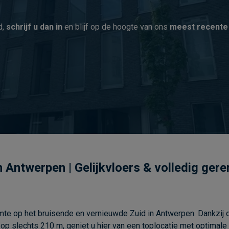
d,
schrijf u dan in
en blijf op de hoogte van ons
meest recente
n Antwerpen | Gelijkvloers & volledig ger
te op het bruisende en vernieuwde Zuid in Antwerpen. Dankzij de
 slechts 210 m, geniet u hier van een toplocatie met optimale be