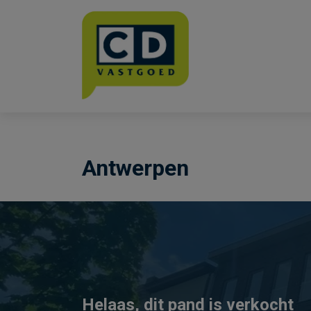
Menu overslaan en naar de inhoud gaan
Antwerpen
Helaas, dit pand is verkocht