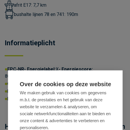
afrit E17: 7,7 km
bushalte lijnen 78 en 741: 190m
Informatieplicht
EPC-NR
Energielabel:
X
Energiescore:
80kWhprim/m²/jaar
Over de cookies op deze website
Omgevingsvergunning:
Ja
P-score:
C
G-score:
B
Geen afgebakende zones
We maken gebruik van cookies om gegevens
Erfgoed:
Geen beschermd erfgoed
m.b.t. de prestaties en het gebruik van deze
website te verzamelen & analyseren, om
sociale netwerkfunctionaliteiten aan te bieden en
onze content & advertenties te verbeteren en
High-end kantoor te huur langs N70 in
personaliseren.