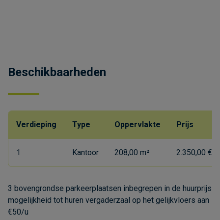
Beschikbaarheden
Verdieping
Type
Oppervlakte
Prijs
1
Kantoor
208,00 m²
2.350,00 €/
3 bovengrondse parkeerplaatsen inbegrepen in de huurprijs
mogelijkheid tot huren vergaderzaal op het gelijkvloers aan
€50/u