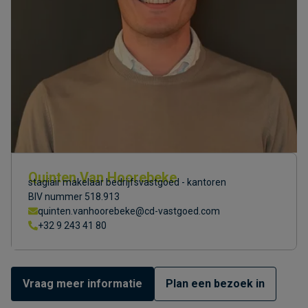
Quinten Van Hoorebeke
stagiair makelaar bedrijfsvastgoed - kantoren
BIV nummer 518.913
quinten.vanhoorebeke@cd-vastgoed.com
+32 9 243 41 80
Vraag meer informatie
Plan een bezoek in