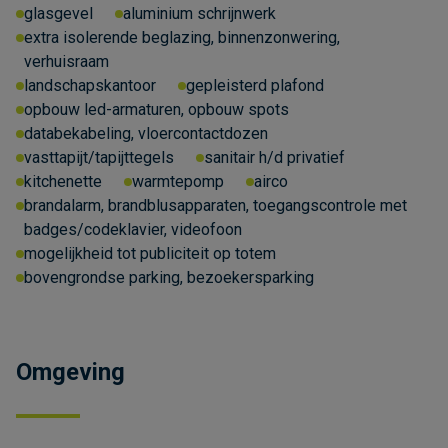
glasgevel
aluminium schrijnwerk
extra isolerende beglazing, binnenzonwering,
verhuisraam
landschapskantoor
gepleisterd plafond
opbouw led-armaturen, opbouw spots
databekabeling, vloercontactdozen
vasttapijt/tapijttegels
sanitair h/d privatief
kitchenette
warmtepomp
airco
brandalarm, brandblusapparaten, toegangscontrole met
badges/codeklavier, videofoon
mogelijkheid tot publiciteit op totem
bovengrondse parking, bezoekersparking
Omgeving