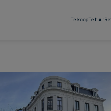
Te koop
Te huur
Re