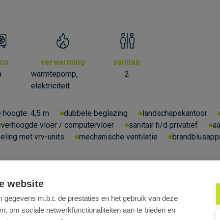
rco
verwarming
sanitair
a
warmtepomp,
2
elektriciteit
e hoogte:
4,5 m
dubbele beglazing
landschapskantoor
verhoogde vloer / computervloer
sanitair h/d privatief
aa
eling met vrv-units
mechanische ventilatie
brandblusappa
e website
gegevens m.b.t. de prestaties en het gebruik van deze
, om sociale netwerkfunctionaliteiten aan te bieden en