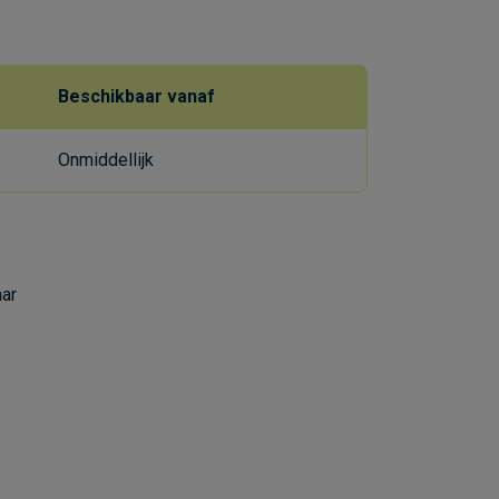
Beschikbaar vanaf
Onmiddellijk
aar