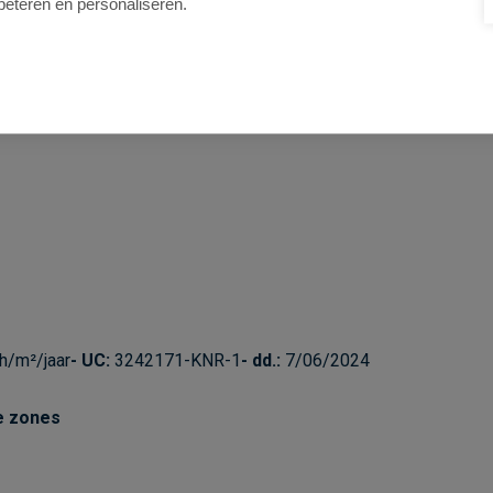
beteren en personaliseren.
n 2,3,5,9,10 op 115m, treinstation Antwerpen-Centraal op 350m
/m²/jaar
UC:
3242171-KNR-1
dd.:
7/06/2024
e zones