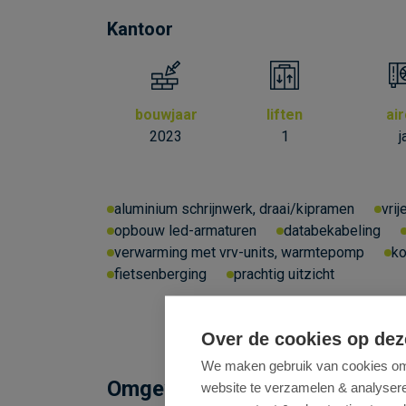
Kantoor
bouwjaar
liften
ai
2023
1
j
aluminium schrijnwerk, draai/kipramen
vrij
opbouw led-armaturen
databekabeling
verwarming met vrv-units, warmtepomp
ko
fietsenberging
prachtig uitzicht
Over de cookies op dez
We maken gebruik van cookies om 
Omgeving
website te verzamelen & analyseren