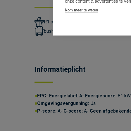
onze content & advertenties te ver
Kom meer te weten
R1 op 3,7km
bushalte lijn 191 op 5m en tramhalte lijne
Informatieplicht
EPC
Energielabel:
A
Energiescore:
81 kWh
Omgevingsvergunning:
Ja
P-score:
A
G-score:
A
Geen afgebakend