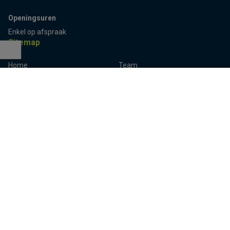
Openingsuren
Enkel op afspraak
Sitemap
Home
Team
Terug naar boven
Panden
Contact
Panden te koop
Inschrijven
Panden te huur
Eigenaarslogin
Referenties
Aalst
Lier
Aalter
Lokeren
Antwerpen
Mechelen
Brugge
Melle
Deinze
Oudenaarde
Dendermonde
Sint-Niklaas
Eeklo
Ternat
Gent
Turnhout