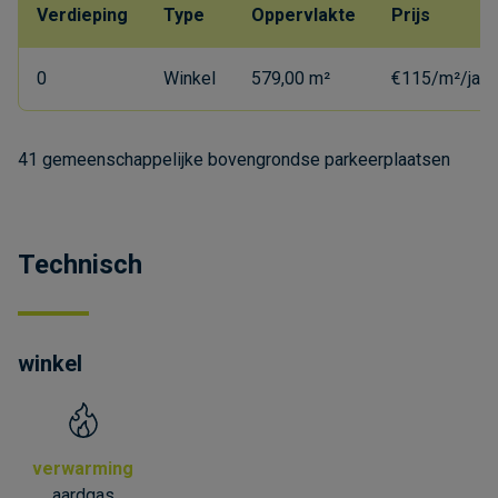
Verdieping
Type
Oppervlakte
Prijs
0
Winkel
579,00 m²
€115/m²/jaar
41 gemeenschappelijke bovengrondse parkeerplaatsen
Technisch
winkel
verwarming
aardgas