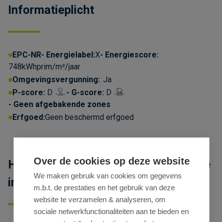
Informatieplicht
EPC-NR
Energielabel:
X
Energiescore:
748kWhprim/m²/jaar
Omgevingsvergunning:
Ja
P-score:
D
G-score:
D
Geen afgebakende zones
Erfgoed:
Geen beschermd erfgoed
Over de cookies op deze website
Handelsruimte te huur op zichtlocatie
We maken gebruik van cookies om gegevens
in Slagmanstraat in Lochristi
m.b.t. de prestaties en het gebruik van deze
website te verzamelen & analyseren, om
sociale netwerkfunctionaliteiten aan te bieden en