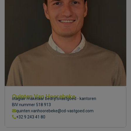
Quinten Van Hoorebeke
stagiair makelaar bedrijfsvastgoed - kantoren
BIV nummer 518.913
quinten.vanhoorebeke@cd-vastgoed.com
+32 9 243 41 80