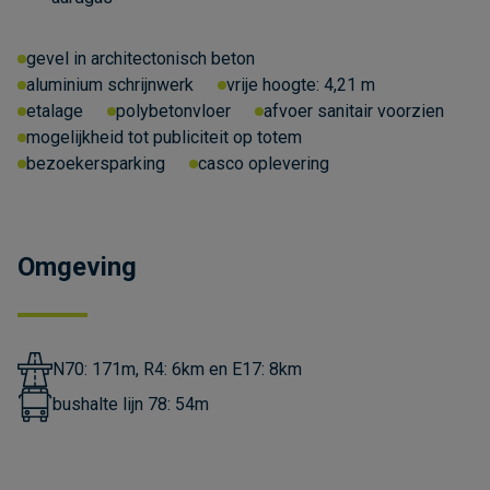
gevel in architectonisch beton
aluminium schrijnwerk
vrije hoogte:
4,21 m
etalage
polybetonvloer
afvoer sanitair voorzien
mogelijkheid tot publiciteit op totem
bezoekersparking
casco oplevering
Omgeving
N70: 171m, R4: 6km en E17: 8km
bushalte lijn 78: 54m