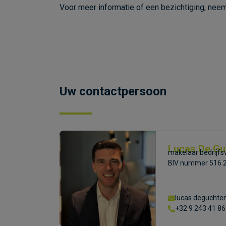
Voor meer informatie of een bezichtiging, nee
Uw contactpersoon
Lucas De Gu
makelaar bedrijfsv
BIV nummer 516.
lucas.deguchte
+32 9 243 41 86