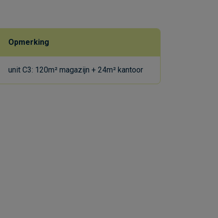
Opmerking
unit C3: 120m² magazijn + 24m² kantoor