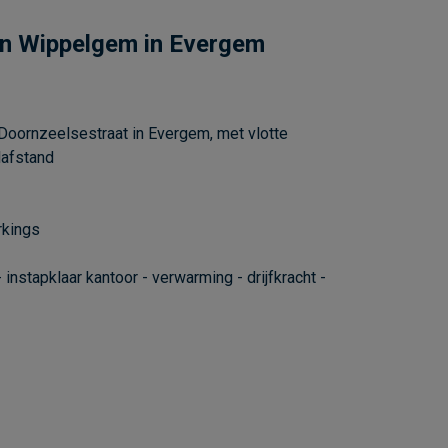
van Wippelgem in Evergem
oornzeelsestraat in Evergem, met vlotte
lafstand
rkings
- instapklaar kantoor - verwarming - drijfkracht -