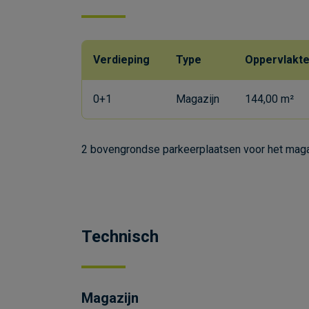
Verdieping
Type
Oppervlakt
0+1
Magazijn
144,00 m²
2 bovengrondse parkeerplaatsen voor het magaz
Technisch
Magazijn