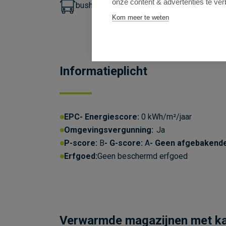
onze content & advertenties te ver
bushalte lijn 54 en 565 op 180m
Kom meer te weten
Informatieplicht
EPC
Energiescore:
0 kWh/m²/jaar
Omgevingsvergunning:
Ja
P-score:
B
G-score:
A
Geen afgebakend
Erfgoed:
Geen beschermd erfgoed
Verwarmde magazijnen met ka