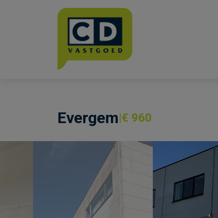
Menu overslaan en naar de inhoud gaan
Evergem
€ 960