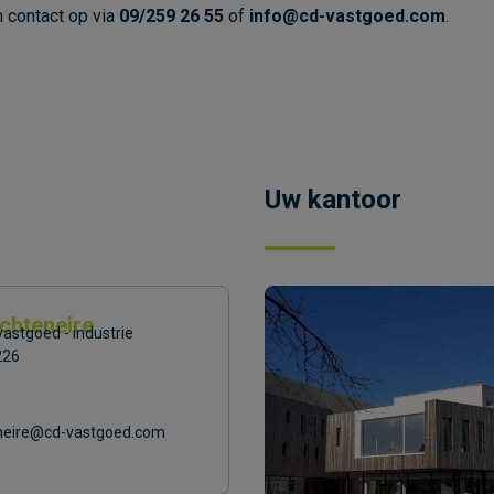
m contact op via
09/259 26 55
of
info@cd-vastgoed.com
.
Uw kantoor
chteneire
astgoed - industrie
226
neire@cd-vastgoed.com