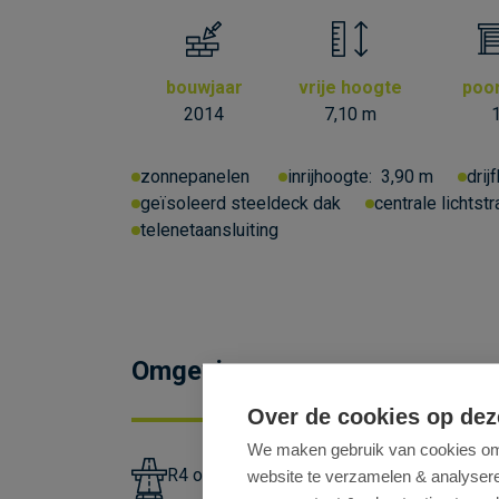
bouwjaar
vrije hoogte
poo
2014
7,10 m
zonnepanelen
inrijhoogte:
3,90 m
drij
geïsoleerd steeldeck dak
centrale lichtstr
telenetaansluiting
Omgeving
Over de cookies op dez
We maken gebruik van cookies om 
R4 op 1,3km (Ovaal van Wippelgem)
website te verzamelen & analyseren