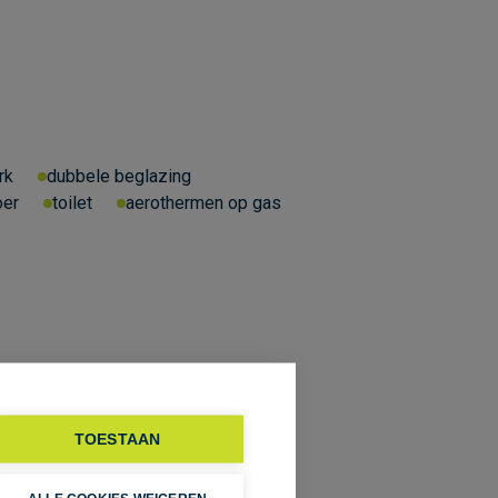
rk
dubbele beglazing
oer
toilet
aerothermen op gas
TOESTAAN