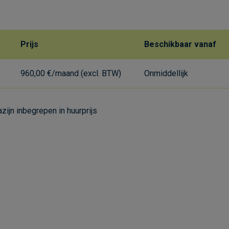
e
Prijs
Beschikbaar vanaf
960,00 €/maand (excl. BTW)
Onmiddellijk
ijn inbegrepen in huurprijs