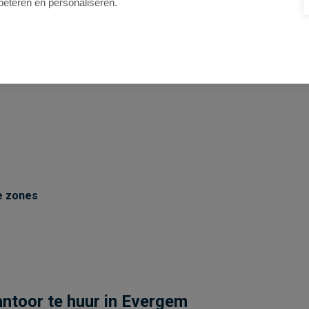
beteren en personaliseren.
e zones
ntoor te huur in Evergem