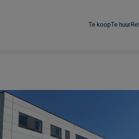
Te koop
Te huur
Re