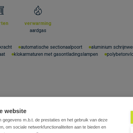
rten
verwarming
1
aardgas
fkracht
automatische sectionaalpoort
aluminium schrijnwe
aat
klokarmaturen met gasontladingslampen
polybetonvl
e website
gegevens m.b.t. de prestaties en het gebruik van deze
, om sociale netwerkfunctionaliteiten aan te bieden en