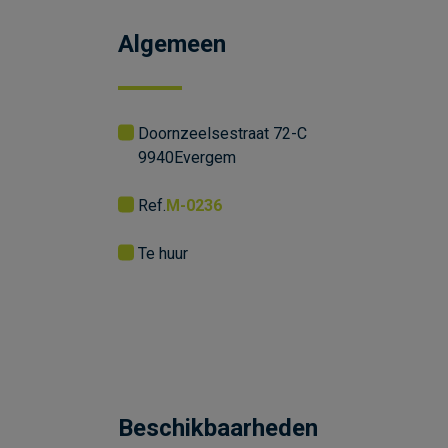
Algemeen
Doornzeelsestraat 72-C
9940
Evergem
Ref.
M-0236
Te huur
Beschikbaarheden