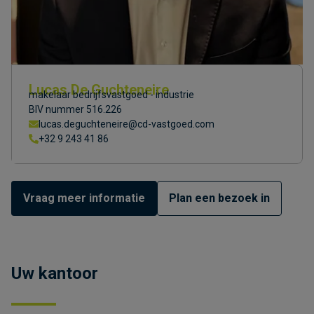
Lucas De Guchteneire
makelaar bedrijfsvastgoed - industrie
BIV nummer 516.226
lucas.deguchteneire@cd-vastgoed.com
+32 9 243 41 86
Vraag meer informatie
Plan een bezoek in
Uw kantoor