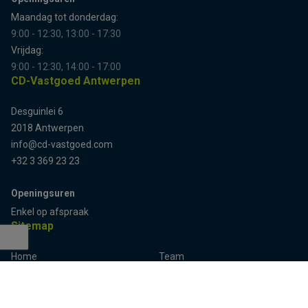
Maandag tot donderdag:
9:00 - 12:30, 13:00 - 17:30
Vrijdag:
9:00 - 12:30, 14:00 - 17:00
CD-Vastgoed Antwerpen
Desguinlei 6
2018 Antwerpen
info@cd-vastgoed.com
+32 3 369 23 23
Openingsuren
Enkel op afspraak
Sitemap
Home
Team
Terug naar boven
Panden
Contact
Panden te koop
Inschrijven
Panden te huur
Eigenaarslogin