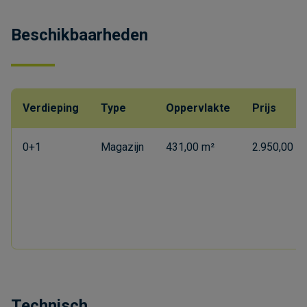
Beschikbaarheden
Verdieping
Type
Oppervlakte
Prijs
0+1
Magazijn
431,00 m²
2.950,00 €
Technisch