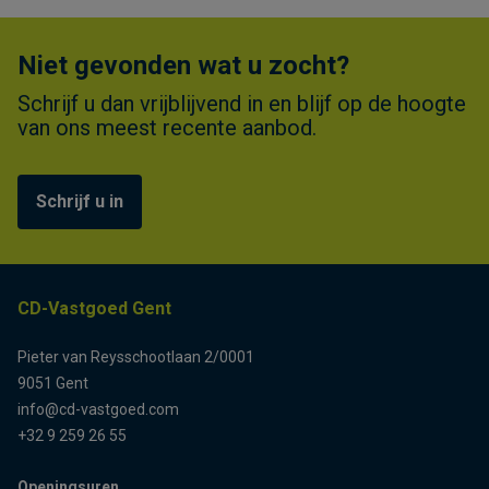
Niet gevonden wat u zocht?
Schrijf u dan vrijblijvend in en blijf op de hoogte
van ons meest recente aanbod.
Schrijf u in
CD-Vastgoed Gent
Pieter van Reysschootlaan 2/0001
9051 Gent
info@cd-vastgoed.com
+32 9 259 26 55
Openingsuren