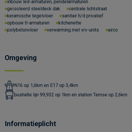
inbouw led-armaturen, pendelarmaturen
geïsoleerd steeldeck dak
centrale lichtstraat
keramische tegelvloer
sanitair h/d privatief
opbouw tl-armaturen
kitchenette
polybetonvloer
verwarming met vrv-units
airco
Omgeving
N16 op 1,6km en E17 op 3,4km
bushalte lijn 99,932 op 1km en station Temse op 2,6km
Informatieplicht