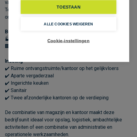
van een uitstekende bereikbaarheid. Ook het station van
TOESTAAN
Temse en een bushalte bevinden zich in de nabije
omgeving.
ALLE COOKIES WEIGEREN
Beschikbare oppervlakte
🏭 363 m² magazijnruimte
Cookie-instellingen
🏢 68 m² kantoor- en sociale ruimte
Indeling
✔️ Ruime ontvangstruimte/kantoor op het gelijkvloers
✔️ Aparte vergaderzaal
✔️ Ingerichte keuken
✔️ Sanitair
✔️ Twee afzonderlijke kantoren op de verdieping
De combinatie van magazijn en kantoor maakt deze
bedrijfsunit ideaal voor opslag, logistiek, ambachtelijke
activiteiten of een combinatie van administratie en
operationele werkzaamheden.