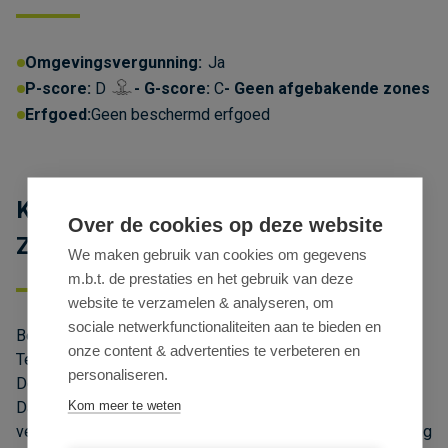
Omgevingsvergunning:
Ja
P-score:
D
G-score:
C
Geen afgebakende zones
Erfgoed:
Geen beschermd erfgoed
Kmo-unit te huur in industriezone De
Over de cookies op deze website
Zaat Temse
We maken gebruik van cookies om gegevens
m.b.t. de prestaties en het gebruik van deze
website te verzamelen & analyseren, om
sociale netwerkfunctionaliteiten aan te bieden en
Ben je op zoek naar een instapklare bedrijfsunit te huur in
onze content & advertenties te verbeteren en
Temse? Ontdek deze recente KMO-unit in industriezone
personaliseren.
De Zaat, het voormalige Boelwerfterrein aan de Schelde.
Kom meer te weten
Dankzij de strategische ligging nabij de N16 en de vlotte
verbinding naar de E17 via afrit 15 geniet jouw onderneming