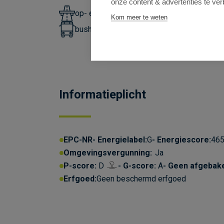
onze content & advertenties te ver
op- en afrit E17: 1,5km
Kom meer te weten
bushalte lijnen 49,497: 42m
Informatieplicht
EPC-NR
Energielabel:
G
Energiescore:
465
Omgevingsvergunning:
Ja
P-score:
D
G-score:
A
Geen afgebak
Erfgoed:
Geen beschermd erfgoed