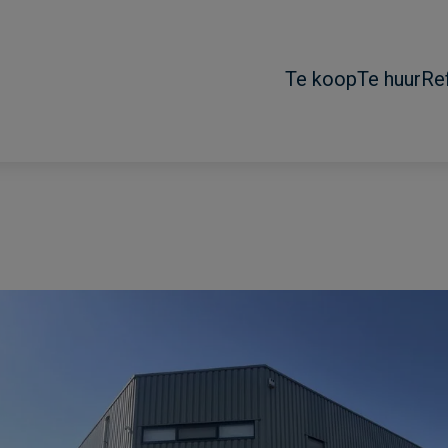
Te koop
Te huur
Re