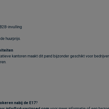
B2B-invulling
de huurprijs.
viteiten
ieve kantoren maakt dit pand bijzonder geschikt voor bedrijven 
ren.
Lokeren nabij de E17
?
naar
info@cd-vastgoed.com
voor meer informatie of een bezoek