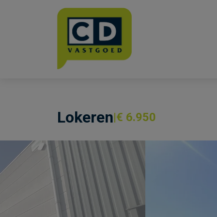
Menu overslaan en naar de inhoud gaan
Lokeren
€ 6.950