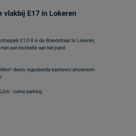
e vlakbij E17 in Lokeren
triepark E17/4 in de Brandstraat te Lokeren,
 met een bushalte aan het pand.
 586m² deels ingedeelde kantoren/showroom
r
 6,2m - ruime parking