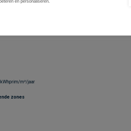
beteren en personaliseren.
kWhprim/m²/jaar
ende zones