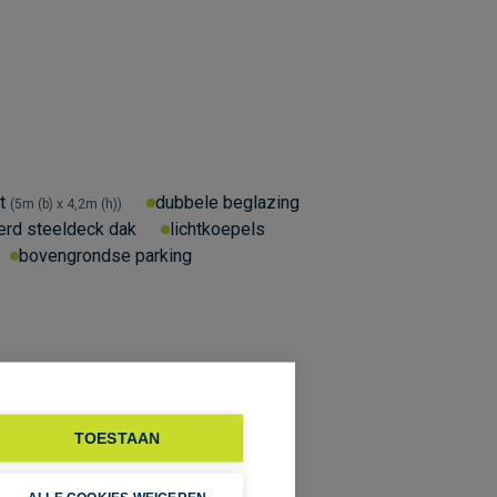
t
dubbele beglazing
5m (b) x 4,2m (h)
erd steeldeck dak
lichtkoepels
bovengrondse parking
TOESTAAN