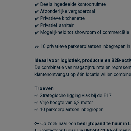
✔️ Deels ingedeelde kantoorruimte
✔️ Afzonderlijke vergaderzaal
✔️ Privatieve kitchenette
✔️ Privatief sanitair
✔️ Mogelijkheid tot showroom of commerciële 
🚗 10 privatieve parkeerplaatsen inbegrepen in 
Ideaal voor logistiek, productie en B2B-acti
De combinatie van magazijnruimte en representat
klantenontvangst op één locatie willen combine
Troeven
✅ Strategische ligging vlak bij de E17
✅ Vrije hoogte van 6,2 meter
✅ 10 parkeerplaatsen inbegrepen
🔑 Op zoek naar een
bedrijfspand te huur in 
📞 Contacteer Lucas via
09/243 41 86
of mail 