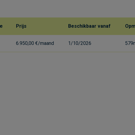
te
Prijs
Beschikbaar vanaf
Opm
6.950,00 €/maand
1/10/2026
579m