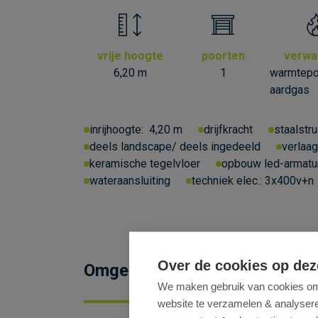
vrije hoogte
poorten
verwa
6,20 m
1
warmtep
aardgas
inrijhoogte:
4,20 m
drijfkracht
staalstru
deels landscape/ deels ingedeeld
verlaag
keramische tegelvloer
opbouw led-armatu
wateraansluiting
techniek elec.:
3x400v+n
Over de cookies op dez
Omgeving
We maken gebruik van cookies om 
website te verzamelen & analyseren