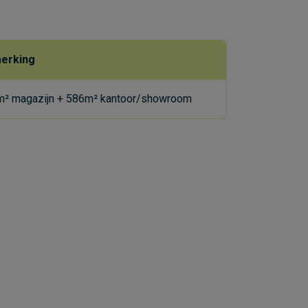
erking
² magazijn + 586m² kantoor/showroom