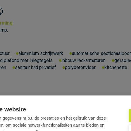
rming
omp,
ctuur
aluminium schrijnwerk
automatische sectionaalpoor
d plafond met inlegtegels
inbouw led-armaturen
geïsole
ren
sanitair h/d privatief
polybetonvloer
kitchenette
e website
gegevens m.b.t. de prestaties en het gebruik van deze
, om sociale netwerkfunctionaliteiten aan te bieden en