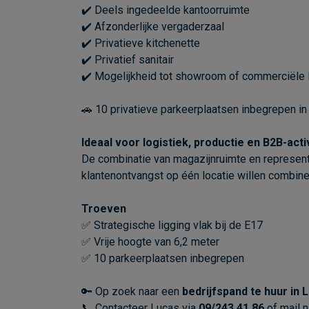
✔️ Deels ingedeelde kantoorruimte
✔️ Afzonderlijke vergaderzaal
✔️ Privatieve kitchenette
✔️ Privatief sanitair
✔️ Mogelijkheid tot showroom of commerciële 
🚗 10 privatieve parkeerplaatsen inbegrepen in 
Ideaal voor logistiek, productie en B2B-acti
De combinatie van magazijnruimte en representat
klantenontvangst op één locatie willen combine
Troeven
✅ Strategische ligging vlak bij de E17
✅ Vrije hoogte van 6,2 meter
✅ 10 parkeerplaatsen inbegrepen
🔑 Op zoek naar een
bedrijfspand te huur in 
📞 Contacteer Lucas via
09/243 41 86
of mail 