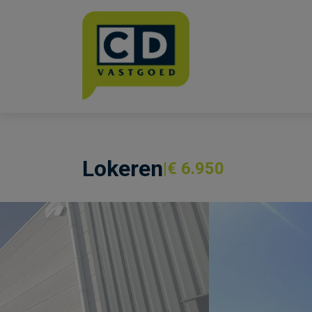
Menu overslaan en naar de inhoud gaan
Lokeren
€ 6.950