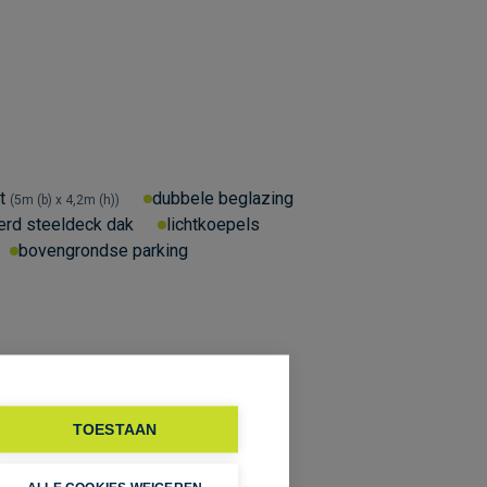
t
dubbele beglazing
5m (b) x 4,2m (h)
erd steeldeck dak
lichtkoepels
bovengrondse parking
TOESTAAN