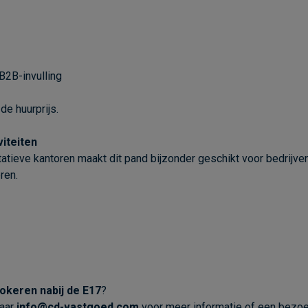
B2B-invulling
de huurprijs.
viteiten
ieve kantoren maakt dit pand bijzonder geschikt voor bedrijven 
ren.
Lokeren nabij de E17
?
naar
info@cd-vastgoed.com
voor meer informatie of een bezoek