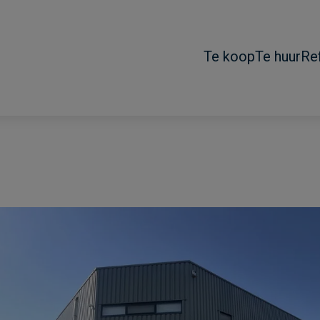
Te koop
Te huur
Re