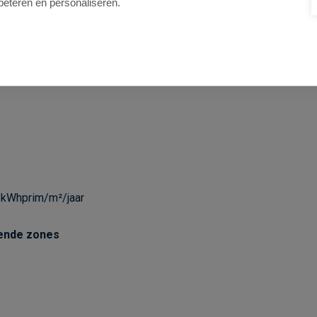
beteren en personaliseren.
kWhprim/m²/jaar
ende zones