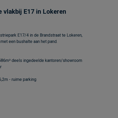
e vlakbij E17 in Lokeren
triepark E17/4 in de Brandstraat te Lokeren,
 met een bushalte aan het pand.
 586m² deels ingedeelde kantoren/showroom
r
 6,2m - ruime parking