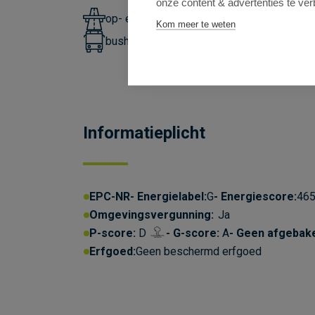
onze content & advertenties te ver
op- en afrit E17: 1,5km
Kom meer te weten
bushalte lijnen 49,497: 42m
Informatieplicht
EPC-NR
Energielabel:
G
Energiescore:
465
Omgevingsvergunning:
Ja
P-score:
D
G-score:
A
Geen afgebak
Erfgoed:
Geen beschermd erfgoed