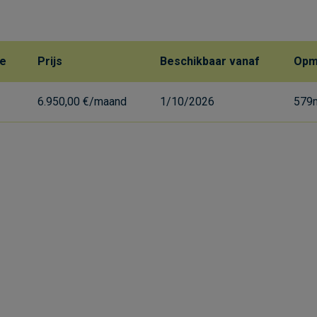
te
Prijs
Beschikbaar vanaf
Opm
6.950,00 €/maand
1/10/2026
579m