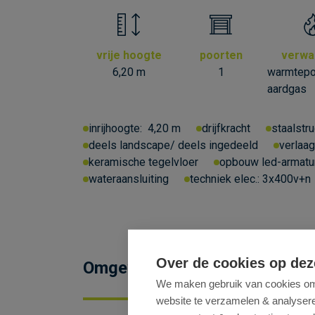
vrije hoogte
poorten
verwa
6,20 m
1
warmtep
aardgas
inrijhoogte:
4,20 m
drijfkracht
staalstru
deels landscape/ deels ingedeeld
verlaag
keramische tegelvloer
opbouw led-armatu
wateraansluiting
techniek elec.:
3x400v+n
Over de cookies op dez
Omgeving
We maken gebruik van cookies om 
website te verzamelen & analyseren