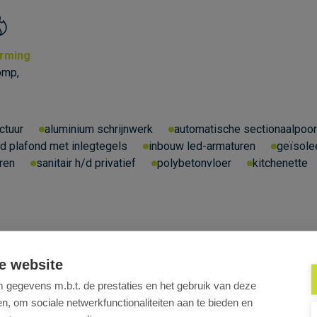
rming
omp,
ctuur
aluminium schrijnwerk
automatische sectionaalpoor
d plafond met inlegtegels
inbouw led-armaturen
geïsole
ren
sanitair h/d privatief
polybetonvloer
kitchenette
e website
gegevens m.b.t. de prestaties en het gebruik van deze
, om sociale netwerkfunctionaliteiten aan te bieden en