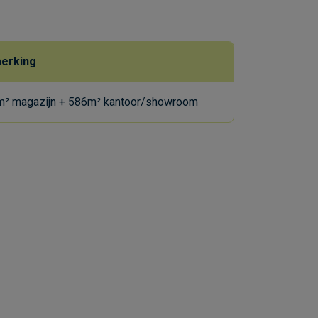
erking
² magazijn + 586m² kantoor/showroom