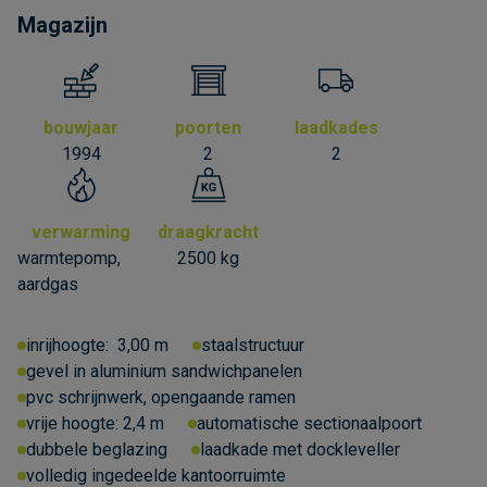
Magazijn
bouwjaar
poorten
laadkades
1994
2
2
verwarming
draagkracht
warmtepomp,
2500 kg
aardgas
inrijhoogte:
3,00 m
staalstructuur
gevel in aluminium sandwichpanelen
pvc schrijnwerk, opengaande ramen
vrije hoogte:
2,4 m
automatische sectionaalpoort
dubbele beglazing
laadkade met dockleveller
volledig ingedeelde kantoorruimte