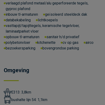
verlaagd plafond metaal/alu geperforeerde tegels,
gyproc plafond
inbouw tl-armaturen
geïsoleerd steeldeck dak
databekabeling
lichtkoepels
vasttapijt/tapijttegels, keramische tegelvloer,
laminaatparket vloer
opbouw tl-armaturen
sanitair h/d privatief
polybetonvloer
kitchenette
cv op gas
airco
bezoekersparking
bovengrondse parking
Omgeving
E313: 3,8km
bushalte lijn 54: 1,1km