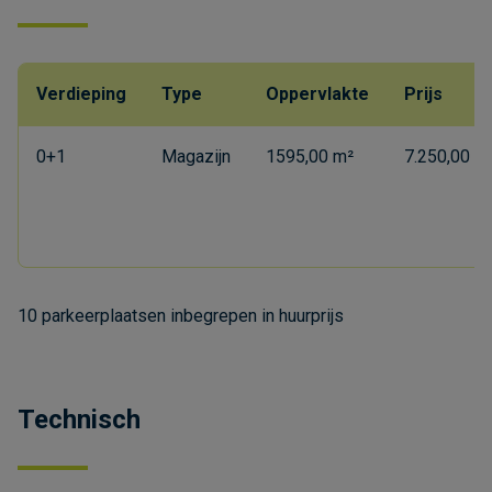
Verdieping
Type
Oppervlakte
Prijs
0+1
Magazijn
1595,00 m²
7.250,00 €
10 parkeerplaatsen inbegrepen in huurprijs
Technisch