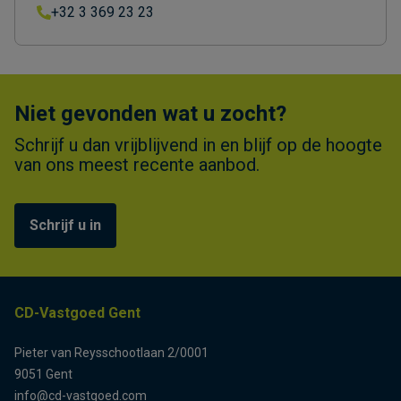
+32 3 369 23 23
Niet gevonden wat u zocht?
Schrijf u dan vrijblijvend in en blijf op de hoogte
van ons meest recente aanbod.
Schrijf u in
CD-Vastgoed Gent
Pieter van Reysschootlaan 2/0001
9051 Gent
info@cd-vastgoed.com