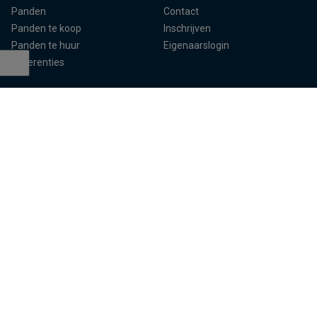
Panden
Contact
Panden te koop
Inschrijven
Panden te huur
Eigenaarslogin
Referenties
Aalst
Lier
Aalter
Lokeren
Antwerpen
Mechelen
Brugge
Melle
Deinze
Oudenaarde
Dendermonde
Sint-Niklaas
Eeklo
Ternat
Gent
Turnhout
Herentals
Waregem
Kempen