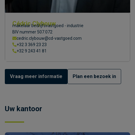
Cédric Clybouw
makelaar bedrijfsvastgoed - industrie
BIV nummer 507.072
cedric.clybouw@cd-vastgoed.com
+32 3 369 23 23
+32 9 243 41 81
Vraag meer informatie
Plan een bezoek in
Uw kantoor